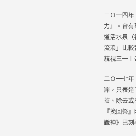
二Ｏ一四年
力』。曾有
道活水泉（
流浪」比較
藐視三一上
二Ｏ一七年
罪，只表達
蓋、除去或
『挽回祭』
識神》巴刻