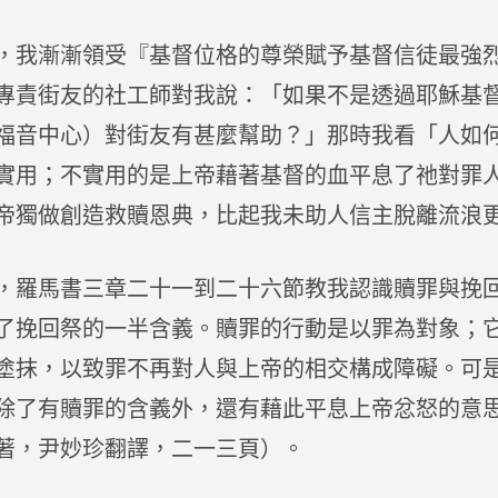
，我漸漸領受『基督位格的尊榮賦予基督信徒最強
專責街友的社工師對我說：「如果不是透過耶穌基
福音中心）對街友有甚麼幫助？」那時我看「人如
實用；不實用的是上帝藉著基督的血平息了祂對罪
帝獨做創造救贖恩典，比起我未助人信主脫離流浪
，羅馬書三章二十一到二十六節教我認識贖罪與挽
了挽回祭的一半含義。贖罪的行動是以罪為對象；
塗抹，以致罪不再對人與上帝的相交構成障礙。可
除了有贖罪的含義外，還有藉此平息上帝忿怒的意思
著，尹妙珍翻譯，二一三頁）。