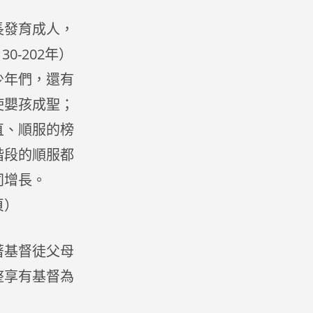
長發育成人，
0-202年）
少年們，還有
使嬰孩成聖；
直、順服的榜
階段的順服都
同增長。
頁）
著基督徒父母
整享有基督為