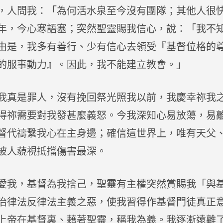
，人問我：「為何活水泉至今沒有團隊；其他人很
年，今心寒語塞；突然聖靈賜我信心，說：「我不
由是，我多有善行、少有信心去領受『基督位格的
的服事動力』。因此，我不能建立教會。」
我真是罪人，沒有挽回祭光照我以前，我慶幸祢我
得祢需要對我發甚麼義怒。今我深知心易放蕩，易
督代禱繫我心在主身邊；確信這世界上，唯有天父
被人藐視抵擋傷害最深。
愛我，基督為我捨己，聖靈有主權突然賞賜我「與
治律法反律法主義之惡，使我習得作基督門徒真正
上帝在基督裏、藉著聖靈，稱我為義。我逐漸遠離