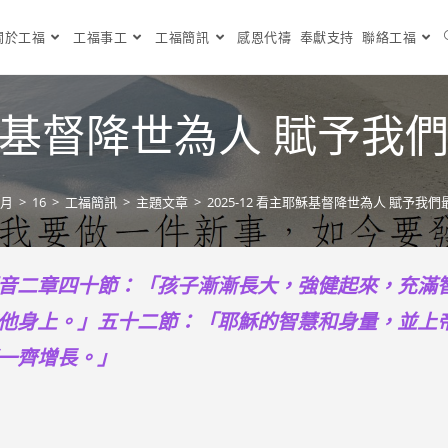
關於工福
工福事工
工福簡訊
感恩代禱
奉獻支持
聯絡工福
主耶穌基督降世為人 賦予
 月
>
16
>
工福簡訊
>
主題文章
>
2025-12 看主耶穌基督降世為人 賦予我
音二章四十節：「孩子漸漸長大，強健起來，充滿
他身上。」五十二節：「耶穌的智慧和身量，並上
一齊增長。」