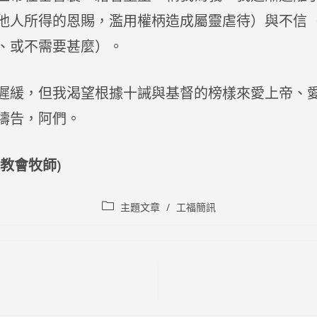
他人所得的恩賜，濫用權柄造成屬靈虐待）與不信
、或不需要甚麼）。
遲緩，但我渴望根據十誡與基督的榜樣來愛上帝、
禱告，阿們。
教會牧師)
Post
主題文章
/
工福簡訊
category: