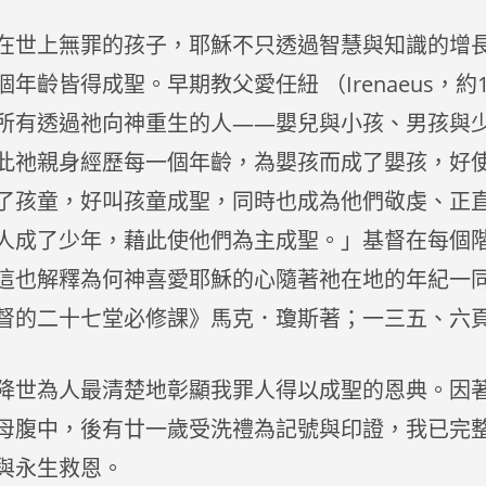
在世上無罪的孩子，耶穌不只透過智慧與知識的增
年齡皆得成聖。早期教父愛任紐 （Irenaeus，約13
所有透過祂向神重生的人——嬰兒與小孩、男孩與
此祂親身經歷每一個年齡，為嬰孩而成了嬰孩，好
了孩童，好叫孩童成聖，同時也成為他們敬虔、正
人成了少年，藉此使他們為主成聖。」基督在每個
這也解釋為何神喜愛耶穌的心隨著祂在地的年紀一
督的二十七堂必修課》馬克．瓊斯著；一三五、六
降世為人最清楚地彰顯我罪人得以成聖的恩典。因
母腹中，後有廿一歲受洗禮為記號與印證，我已完
與永生救恩。