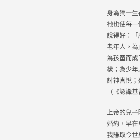
身為獨一生
祂也使每一個
說得好：「
老年人。為
為孩童而成
樣；為少年
討神喜悅；
（《認識基
上帝的兒子
婚約，早在
我賺取今世