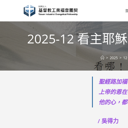
Skip
to
content
2025-12 看
>
2025
>
12
聖經路加福
上帝的恩在
他的心，都
/ 吳得力