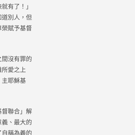
快就有了！」
知道別人，但
尊榮賦予基督
之間沒有罪的
離所愛之上
、主耶穌基
基督聯合」解
意義、最大的
了自稱為義的