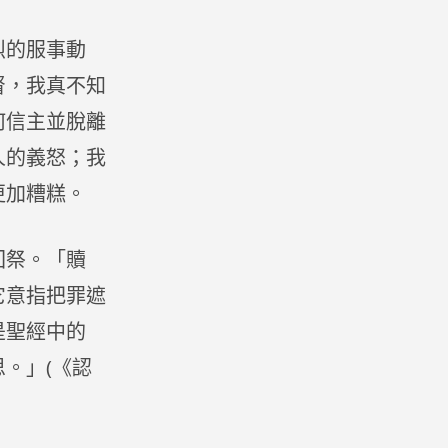
烈的服事動
督，我真不知
何信主並脫離
人的義怒；我
更加糟糕。
回祭。「贖
它意指把罪遮
是聖經中的
。」(《認