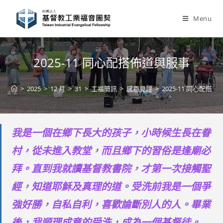
Skip
to
Menu
content
2025-11 同心配搭佈道與服事
>
2025
>
12 月
>
31
>
工福簡訊
>
感恩見證
>
2025-11 同心配搭
我是一個在鄉下長大的孩子，小時候生長在眷
村，從未進入教堂，而且鄉下的習俗是逢廟必
拜。直到我就讀基督教書院，才第一次接觸聖
經，知道耶穌及真理的道。受洗前我是一個爭
強好勝，自私自利，喜歡論斷別人的人。畢業
後，我順理成章的受洗，成為一個基督徒。