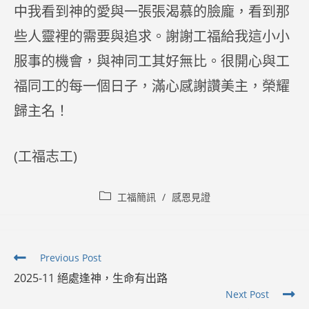
中我看到神的愛與一張張渴慕的臉龐，看到那
些人靈裡的需要與追求。謝謝工福給我這小小
服事的機會，與神同工其好無比。很開心與工
福同工的每一個日子，滿心感謝讚美主，榮耀
歸主名！
(工福志工)
Post
工福簡訊
/
感恩見證
category:
Read
Previous Post
more
2025-11 絕處逢神，生命有出路
articles
Next Post