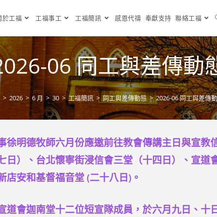
關於工福
工福事工
工福簡訊
感恩代禱
奉獻支持
聯絡工福
2026-06 同工與差傳動
>
2026
>
6 月
>
30
>
工福簡訊
>
同工與差傳動態
>
2026-06 同工與差傳
事徐明德牧師六月份應邀前往教會傳講主日與宣教
七日）、台北懷寧街浸信會三堂（十四日）、宣道
新店安和基督福音堂 (二十八日)。
宣道會迦南堂十二位短宣隊成員，於六月九日、十