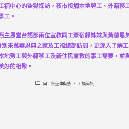
工福中心的監獄探訪，夜市接觸本地勞工、外籍移
事工。
西主恩堂台語部兩位宣教同工蕭宿靜姊妹與黃德恩
)分別來萬華恩典之家及工福總部訪問，更深入了解
本地勞工與外籍移工及新住民宣教的事工需要，並
美好的相聚。
Post
同工與差傳動態
/
工福簡訊
category: