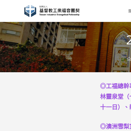
Skip
to
content
◎工福總幹
林靈泉堂（
十一日）、
◎澳洲雪梨