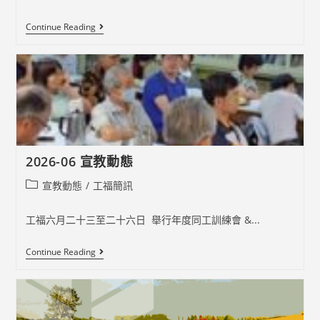
2026-
Continue Reading
07
宣
教
動
態
2026-06 宣教動態
Post
宣教動態
/
工福簡訊
category:
工福六月二十三至二十六日 舉行年度同工訓練會 &...
2026-
Continue Reading
06
宣
教
動
態