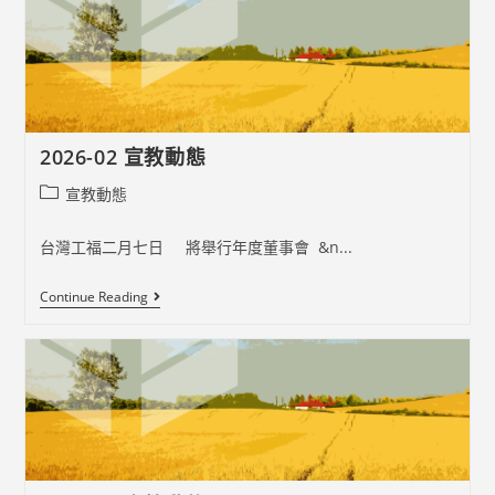
教
動
態
2026-02 宣教動態
Post
宣教動態
category:
台灣工福二月七日 將舉行年度董事會 &n...
2026-
Continue Reading
02
宣
教
動
態