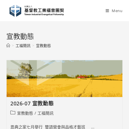
Skip
to
Menu
content
宣教動態
>
工福簡訊
>
宣教動態
2026-07 宣教動態
Post
宣教動態
/
工福簡訊
category:
恩典之家七月舉行 雙語營會與品格才藝班 ...