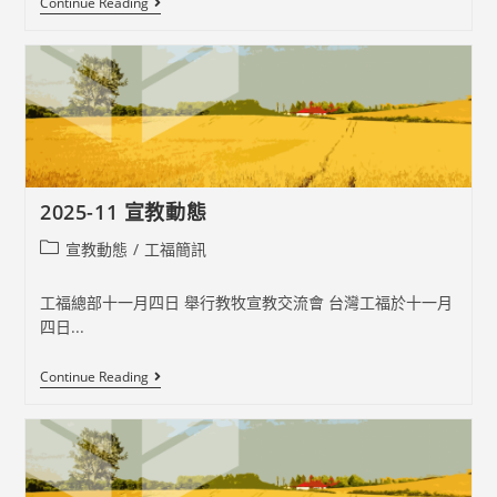
2025-
Continue Reading
12
宣
教
動
態
2025-11 宣教動態
Post
宣教動態
/
工福簡訊
category:
工福總部十一月四日 舉行教牧宣教交流會 台灣工福於十一月
四日...
2025-
Continue Reading
11
宣
教
動
態