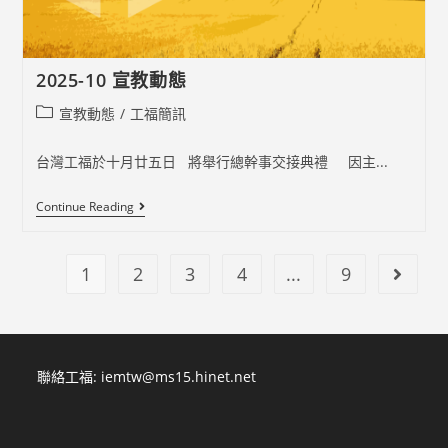
2025-10 宣教動態
Post
宣教動態
/
工福簡訊
category:
台灣工福於十月廿五日 將舉行總幹事交接典禮 因主...
2025-
Continue Reading
10
宣
教
動
1
2
3
4
...
9
Go to t
態
聯絡工福:
iemtw@ms15.hinet.net