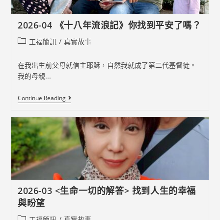
平
安
>
2026-04 《十八年流浪記》你找到平安了嗎？
出
路
Post
工福簡訊
/
真實故事
在
哪
category:
裡？
在我出生前父母就信主耶穌，自然我就成了第二代基督徒。
我的母親...
2026-
Continue Reading
04
《十
八
年
流
浪
記》
你
找
到
平
2026-03 <生命一切的解答> 找到人生的幸福
安
了
與盼望
嗎？
Post
工福簡訊
/
真實故事