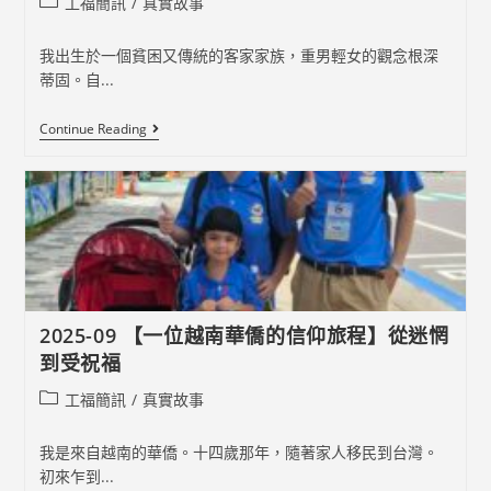
Post
工福簡訊
/
真實故事
category:
我出生於一個貧困又傳統的客家家族，重男輕女的觀念根深
蒂固。自...
2025-
Continue Reading
10
祂
是
聽
禱
告
的
神
2025-09 【一位越南華僑的信仰旅程】從迷惘
到受祝福
Post
工福簡訊
/
真實故事
category:
我是來自越南的華僑。十四歲那年，隨著家人移民到台灣。
初來乍到...