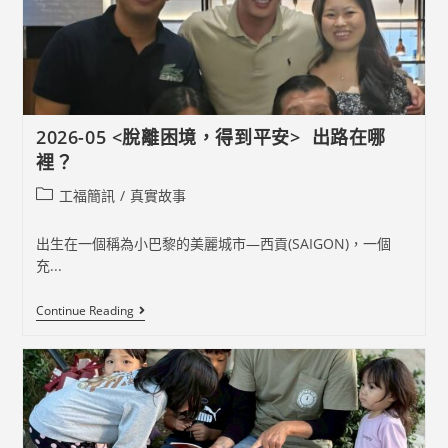
祝
福
我
的
家
2026-05 <脫離困境，得到平安> 出路在哪
裡？
Post
工福簡訊
/
真實故事
category:
出生在一個稱為小巴黎的美麗城市—西貢(SAIGON)，一個
充...
2026-
Continue Reading
05
<
脫
離
困
境，
得
到