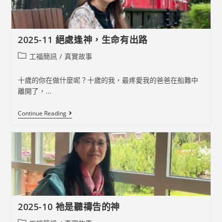
成
的
事
2025-11 絕處逢神，生命有出路
Post
工福簡訊
/
真實故事
category:
十歲的你在做什麼呢？十歲的我，最疼愛我的爸爸在船難中
離開了，...
2025-
Continue Reading
11
絕
處
逢
神，
生
命
有
出
路
2025-10 祂是聽禱告的神