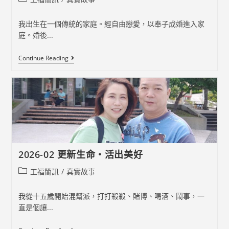
category:
我出生在一個傳統的家庭。經自由戀愛，以奉子成婚進入家
庭。婚後...
2026-
Continue Reading
03
<
生
命
一
切
的
解
答
> 找
到
2026-02 更新生命‧活出美好
人
生
Post
工福簡訊
/
真實故事
的
幸
category:
福
我從十五歲開始混幫派，打打殺殺、賭博、喝酒、鬧事，一
與
盼
直是個讓...
望