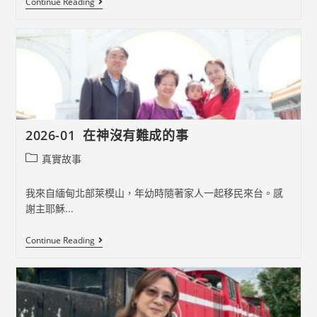
2026-
Continue Reading
02
更
新
生
命‧
活
出
美
好
2026-01 在神沒有難成的事
Post
真實故事
category:
我來自緬甸北部萊模山，年幼時隨著家人一起移民來台。感
謝主耶穌...
2026-
Continue Reading
01
在
神
沒
有
難