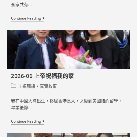
全家共有...
2026-
Continue Reading
07
《從
抗
拒
到
相
信》
最
大
的
祝
2026-06 上帝祝福我的家
福
Post
工福簡訊
/
真實故事
category:
我在中國大陸出生，移居香港長大，之後到美國紐約留學，
畢業後嫁...
2026-
Continue Reading
06
上
帝