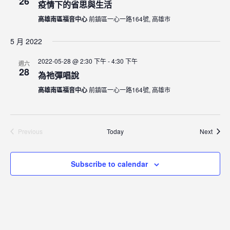
26
e
t
疫情下的省思與生活
V
c
s
高雄南區福音中心
前鎮區一心一路164號, 高雄市
i
t
S
e
d
5 月 2022
e
w
a
a
s
2022-05-28 @ 2:30 下午
-
4:30 下午
週六
t
28
N
為祂彈唱說
r
e
a
c
高雄南區福音中心
前鎮區一心一路164號, 高雄市
.
v
h
i
a
g
Event
Previous
Today
n
Next
a
Events
d
t
V
i
Subscribe to calendar
i
o
n
e
w
s