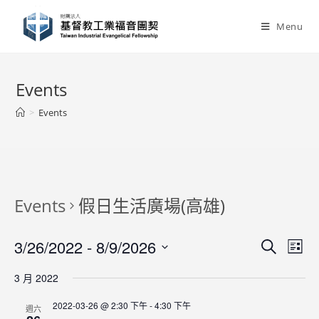
Skip
to
Menu
content
Events
>
Events
Events
假日生活廣場(高雄)
3/26/2022
 - 
8/9/2026
E
E
S
L
e
v
v
i
S
a
3 月 2022
e
s
e
e
r
t
n
c
l
n
2022-03-26 @ 2:30 下午
-
4:30 下午
週六
h
t