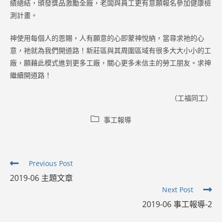
績總結，頒發獎品激勵全廠，老闆與員工更有意願報名參加健康檢
測計畫。
神使用每個人的恩賜，人有願意的心即蒙神悅納，當尋求祂的心
意，祂就為我們開道路！新莊區與其周圍區域有很多大大小小的工
廠，願藉此模式進到更多工廠，關心更多未信主的勞工朋友。求神
繼續開道路！
（工福同工）
Post
事工報導
category:
Read
Previous Post
more
2019-06 主題文章
articles
Next Post
2019-06 事工報導-2