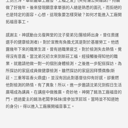
工到三洋、華新麗華工廠發「工福之友」(夾有蒲公英雜誌)，持續
做了好幾年。後來發現願意拿單張的人總是熟悉的面孔，而拒絕的
也是特定的面容。心想，這現象要怎樣突破？如何才能進入工廠開
拓福音事工。
感謝主，神感動台北復興堂的沈子斐弟兄(醫檢師出身，曾任奧運
選手的健康檢測者)，對於宣教有負擔尤其是對於基層勞工。他透
露幾年下來的職業生涯，曾有過職業疲乏，對於檢測失去熱情，覺
得沒有意義。當沈弟兄初次來到新莊工福，經接觸後得知他的職
業，就邀請他做一對一的個別身體檢測，之後進一步配搭探訪，為
所探訪的家庭成員做健康檢測。雖然探訪的家庭因拜慣偶像(新
莊、三重等區香火鼎盛)，並沒有因此對基督信仰有好感，卻重燃
他對檢測的熱情，有了異象！所以，進一步邀請沈弟兄到假日生活
廣場成為講員，在講座中做推廣。奇妙地，神開了銘浩工廠福音的
門，透過愛主的銘浩老闆李姊妹(曾參加烹飪班，當時並不知道她
的身分)，得以進入工廠展開福音事工。