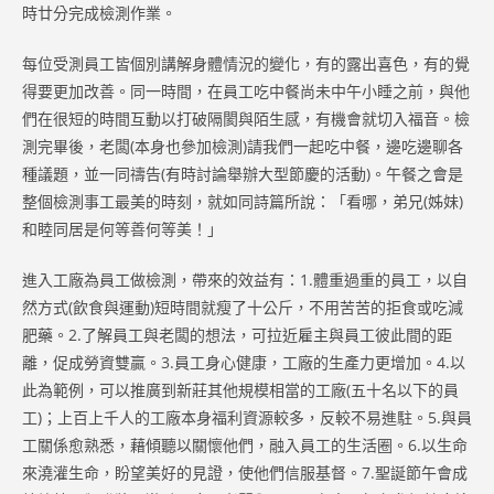
時廿分完成檢測作業。
每位受測員工皆個別講解身體情況的變化，有的露出喜色，有的覺
得要更加改善。同一時間，在員工吃中餐尚未中午小睡之前，與他
們在很短的時間互動以打破隔閡與陌生感，有機會就切入福音。檢
測完畢後，老闆(本身也參加檢測)請我們一起吃中餐，邊吃邊聊各
種議題，並一同禱告(有時討論舉辦大型節慶的活動)。午餐之會是
整個檢測事工最美的時刻，就如同詩篇所說：「看哪，弟兄(姊妹)
和睦同居是何等善何等美！」
進入工廠為員工做檢測，帶來的效益有：1.體重過重的員工，以自
然方式(飲食與運動)短時間就瘦了十公斤，不用苦苦的拒食或吃減
肥藥。2.了解員工與老闆的想法，可拉近雇主與員工彼此間的距
離，促成勞資雙贏。3.員工身心健康，工廠的生產力更增加。4.以
此為範例，可以推廣到新莊其他規模相當的工廠(五十名以下的員
工)；上百上千人的工廠本身福利資源較多，反較不易進駐。5.與員
工關係愈熟悉，藉傾聽以關懷他們，融入員工的生活圈。6.以生命
來澆灌生命，盼望美好的見證，使他們信服基督。7.聖誕節午會成