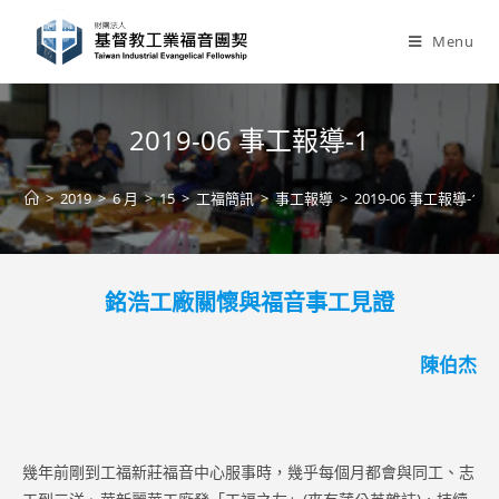
Skip
to
Menu
content
2019-06 事工報導-1
>
2019
>
6 月
>
15
>
工福簡訊
>
事工報導
>
2019-06 事工報導-1
銘浩工廠關懷與福音事工見證
陳伯杰
幾年前剛到工福新莊福音中心服事時，幾乎每個月都會與同工、志