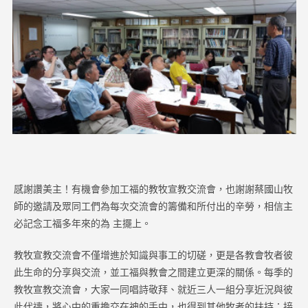
感謝讚美主！有機會參加工福的教牧宣教交流會，也謝謝蔡國山牧
師的邀請及眾同工們為每次交流會的籌備和所付出的辛勞，相信主
必記念工福多年來的為 主擺上。
教牧宣教交流會不僅增進於知識與事工的切磋，更是各教會牧者彼
此生命的分享與交流，並工福與教會之間建立更深的關係。每季的
教牧宣教交流會，大家一同唱詩敬拜、就近三人一組分享近況與彼
此代禱，將心中的重擔交在神的手中，也得到其他牧者的扶持；接