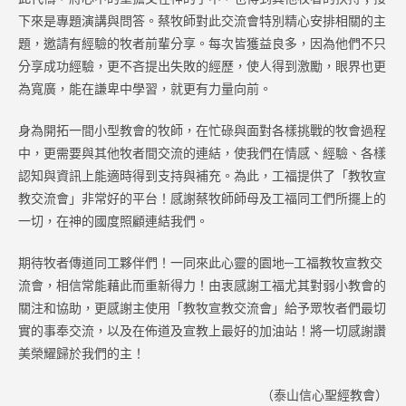
下來是專題演講與問答。蔡牧師對此交流會特別精心安排相關的主
題，邀請有經驗的牧者前輩分享。每次皆獲益良多，因為他們不只
分享成功經驗，更不吝提出失敗的經歷，使人得到激勵，眼界也更
為寬廣，能在謙卑中學習，就更有力量向前。
身為開拓一間小型教會的牧師，在忙碌與面對各樣挑戰的牧會過程
中，更需要與其他牧者間交流的連結，使我們在情感、經驗、各樣
認知與資訊上能適時得到支持與補充。為此，工福提供了「教牧宣
教交流會」非常好的平台！感謝蔡牧師師母及工福同工們所擺上的
一切，在神的國度照顧連結我們。
期待牧者傳道同工夥伴們！一同來此心靈的園地─工福教牧宣教交
流會，相信常能藉此而重新得力！由衷感謝工福尤其對弱小教會的
關注和協助，更感謝主使用「教牧宣教交流會」給予眾牧者們最切
實的事奉交流，以及在佈道及宣教上最好的加油站！將一切感謝讚
美榮耀歸於我們的主！
（泰山信心聖經教會）