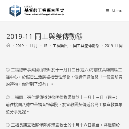
Skip
to
Menu
content
2019-11 同工與差傳動態
>
2019
>
11 月
>
15
>
工福簡訊
>
同工與差傳動態
>
2019-11 
◎ 工福總幹事蔡國山牧師於十一月廿三日(週六)將前往高雄南區工
福中心，於假日生活廣場福音性聚會，傳講佈道信息「一份最珍貴
的禮物，你得到了沒有」。
◎ 工福同工張仁愛傳道與徐明德牧師將於十一月十三日（週三）
前往桃園八德中華福音神學院，於宣教團契傳遞台灣工福宣教異象
並分享見證。
◎ 工福長期宣教夥伴陸能瑾宣教士於十月十六日抵台，將繼續於