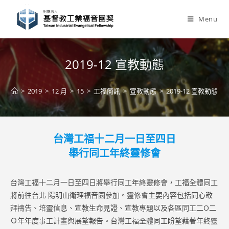
Skip
to
Menu
content
2019-12 宣教動態
>
2019
>
12 月
>
15
>
工福簡訊
>
宣教動態
>
2019-12 宣教動態
台灣工福十二月一日至四日
舉行同工年終靈修會
台灣工福十二月一日至四日將舉行同工年終靈修會，工福全體同工
將前往台北 陽明山衛理福音園參加。靈修會主要內容包括同心敬
拜禱告、培靈信息、宣教生命見證、宣教專題以及各區同工二O二
Ｏ年年度事工計畫與展望報告。台灣工福全體同工盼望藉著年終靈