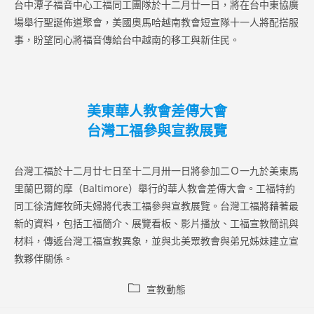
台中潭子福音中心工福同工團隊於十二月廿一日，將在台中東協廣
場舉行聖誕佈道聚會，美國奧馬哈越南教會短宣隊十一人將配搭服
事，盼望同心將福音傳給台中越南的移工與新住民。
美東華人教會差傳大會
台灣工福參與宣教展覽
台灣工福於十二月廿七日至十二月卅一日將參加二Ｏ一九於美東馬
里蘭巴爾的摩（Baltimore）舉行的華人教會差傳大會。工福特約
同工徐清輝牧師夫婦將代表工福參與宣教展覽。台灣工福將藉著最
新的資料，包括工福簡介、展覽看板、影片播放、工福宣教簡訊與
材料，傳遞台灣工福宣教異象，並與北美眾教會與弟兄姊妹建立宣
教夥伴關係。
Post
宣教動態
category: