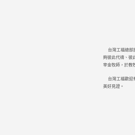
台灣工福總部於
夠彼此代禱、彼
宰金牧師，於教
台灣工福歡迎有
美好見證。