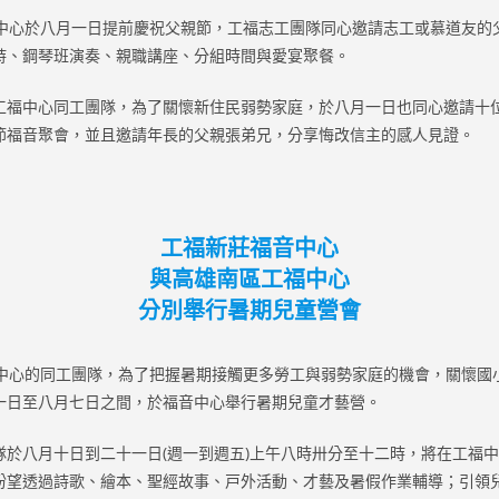
心於八月一日提前慶祝父親節，工福志工團隊同心邀請志工或慕道友的
詩、鋼琴班演奏、親職講座、分組時間與愛宴聚餐。
中心同工團隊，為了關懷新住民弱勢家庭，於八月一日也同心邀請十
節福音聚會，並且邀請年長的父親張弟兄，分享悔改信主的感人見證。
工福新莊福音中心
與高雄南區工福中心
分別舉行暑期兒童營會
心的同工團隊，為了把握暑期接觸更多勞工與弱勢家庭的機會，關懷國
一日至八月七日之間，於福音中心舉行暑期兒童才藝營。
八月十日到二十一日(週一到週五)上午八時卅分至十二時，將在工福中
盼望透過詩歌、繪本、聖經故事、戸外活動、才藝及暑假作業輔導；引領