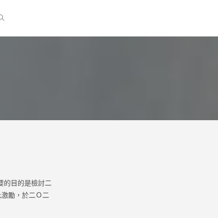
要的目的是檢討二
此激勵，於二Ｏ二