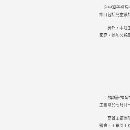
台中潭子福音中
節目包括兒童獻
另外，中壢工福
家庭，參加父親
工福新莊福音中
工團隊於七月廿
高雄工福團隊於
營會。工福同工