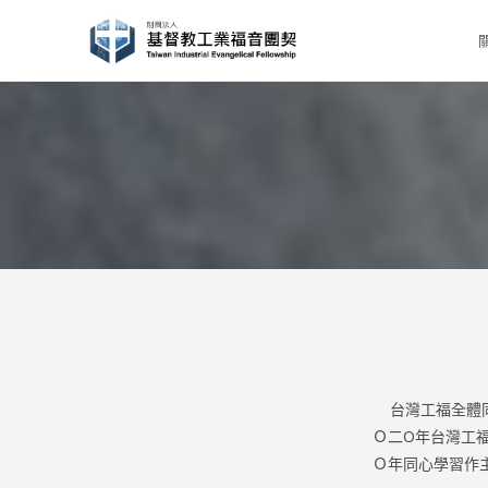
Skip
to
content
台灣工福全體同
Ｏ二O年台灣工
Ｏ年同心學習作