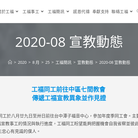
關於工福
工福事工
工福簡訊
感恩代禱
奉獻支持
聯絡工福
2020-08 宣教動態
>
2020
>
8 月
>
25
>
工福簡訊
>
宣教動態
>
2020-08 宣教動態
工福同工前往中區七間教會
傳遞工福宣教異象並作見證
工於八月廿九日至卅日前往台中潭子福音中心，參加年度季同工會。主
福宣教事工的情況與執行進度，工福同工盼望能夠把握機會自我省察並彼
主忠心有見識的僕人。