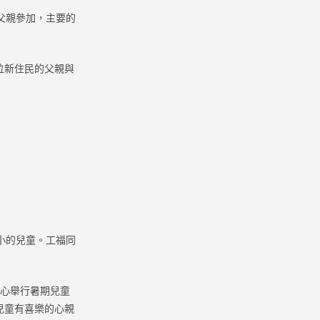
父親參加，主要的
位新住民的父親與
小的兒童。工福同
心舉行暑期兒童
兒童有喜樂的心親