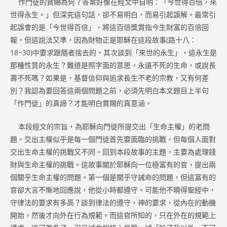
作門徒的賞賜為何？答案好像在經文中自明：「今世得百倍，來
世得永生。」但深究這句話，卻不易明白，而易引起誤解。最常引
起誤會的是「今世得百倍」，將這百倍獎賞指今生財富的百倍回
報，但這說法又準，因為財物正是耶穌在這段故事(路十八：
18~30)中要求跟隨者捨去的。其次談到「來世的永生」，這永生是
那種性質的永生？難道是照字面的意思，永遠不死的生命，或說長
壽不死嗎？如果是，基督信仰與追求長生不老的宗教，又有何差
別？我認為要回答這兩個問題之前，必須先明白本文題目上半句
「作門徒」的真諦？才能明白賞賜的真意涵。
本段經文的宗旨，為耶穌向門徒所提交出「生命主權」的老問
題。交出主權似乎是每一個門徒首先要面臨的挑戰，但每個人面對
交出生命主權的挑戰又不同。回到本段故事的主題，主要為處理錢
財與生命主權的挑戰。這故事關於耶穌向一位極富有的官，提出兩
個關乎生命主權的問題。第一個是關乎守誡命的問題，但這富有的
官卻大言不慚地回應說，他從小時都遵守。可能他不曉得聖經中，
守律法的要求有多高？談到律法的遵守，神的要求，從內在的動機
開始，然後才向外在行為規範。而這官所知的，只在外在的規範上