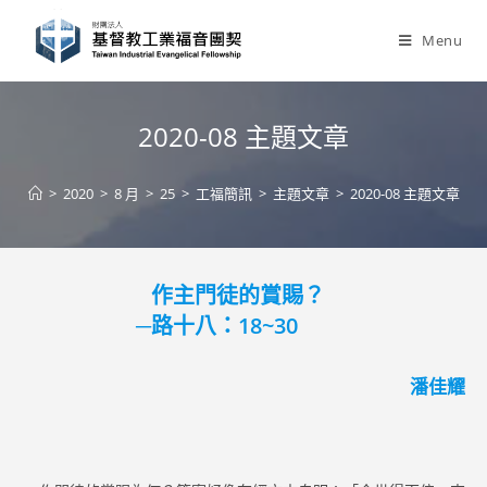
Skip
to
Menu
content
2020-08 主題文章
>
2020
>
8 月
>
25
>
工福簡訊
>
主題文章
>
2020-08 主題文章
作主門徒的賞賜？
─路十八：18~30
潘佳耀