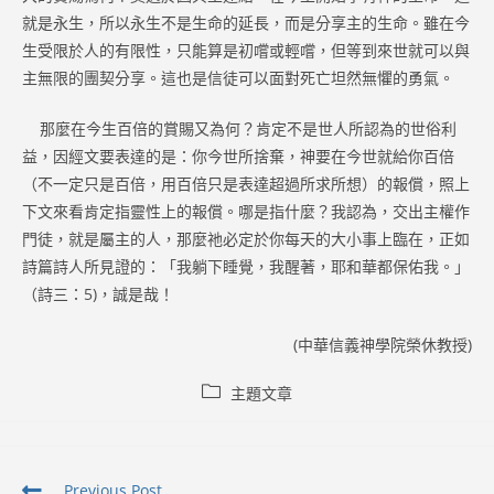
就是永生，所以永生不是生命的延長，而是分享主的生命。雖在今
生受限於人的有限性，只能算是初嚐或輕嚐，但等到來世就可以與
主無限的團契分享。這也是信徒可以面對死亡坦然無懼的勇氣。
那麼在今生百倍的賞賜又為何？肯定不是世人所認為的世俗利
益，因經文要表達的是：你今世所捨棄，神要在今世就給你百倍
（不一定只是百倍，用百倍只是表達超過所求所想）的報償，照上
下文來看肯定指靈性上的報償。哪是指什麼？我認為，交出主權作
門徒，就是屬主的人，那麼祂必定於你每天的大小事上臨在，正如
詩篇詩人所見證的：「我躺下睡覺，我醒著，耶和華都保佑我。」
（詩三：5)，誠是哉！
(中華信義神學院榮休教授)
Post
主題文章
category:
Read
Previous Post