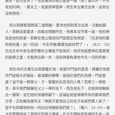
講求，這可差多了。況且誡命的核心是第一誡「除了我以外，不可
有別的神」，簡言之，就是把神當神，把生命主權交出來。這官也
沒有辦到。
所以耶穌緊接問第二個問題，要求他把財富交出來，分散給窮
人。耶穌這麼要求，因看出問題所在，他根本沒守第一誡，他的神
就是他的財富。耶穌在登山寶訓向門徒堅定地保證：「先求祂的國
和祂的義，這一切(註：今生所需)都要加給你們了。」（太六：33)
交出生命中安全感所繫的主權是不容易的，除非他經歷神在基督裡
的赦罪之愛，才能跨出那一步，深知神要負責他今生一切的所需。
把生命的主權交出來歸屬於祂，就是作門徒的意思。歸屬於祂是
作門徒極大的福祉，最淺顯的解釋，莫過於我們的洗禮。門徒是
誰？豈不是一群奉父，子，聖靈的名受洗的人嗎？而奉三一神受
洗，表示我們歸屬在父三一神的名下，而在祂名下，也就與祂聯結
合一團契，並在祂的保護照顧下。這福祉就是神將所有的都與我們
分享，正如羅馬書所言「神既不愛惜自己的兒子為我們眾人捨了，
豈不也把萬物和他一同白白地賜給我們麼？」（羅八：32~33)。最
大的賞賜為何？莫過於因與主連結，在今生開始享有神的生命，這