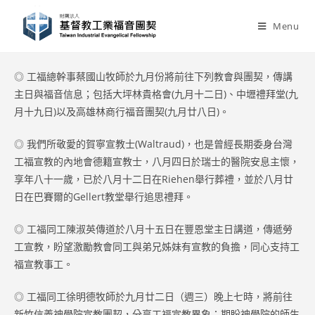
Skip
to
Menu
content
◎ 工福總幹事蔡國山牧師於九月份將前往下列教會與團契，傳講
主日與福音信息；包括大坪林貴格會(九月十二日)、中壢禮拜堂(九
月十九日)以及高雄林商行福音團契(九月廿八日)。
◎ 我們所敬愛的賀寧宣教士(Waltraud)，也是曾經長期委身台灣
工福宣教的內地會德籍宣教士，八月四日於瑞士的醫院安息主懷，
享年八十一歲，已於八月十二日在Riehen舉行葬禮，並於八月廿
日在巴賽爾的Gellert教堂舉行追思禮拜。
◎ 工福同工陳淑英傳道於八月十五日在豐恩堂主日講道，傳遞勞
工宣教，盼望激勵教會同工與弟兄姊妹有宣教的負擔，同心支持工
福宣教事工。
◎ 工福同工徐明德牧師於九月廿二日（週三）晚上七時，將前往
新竹信義神學院宣教團契，分享工福宣教異象；期盼神學院的師生