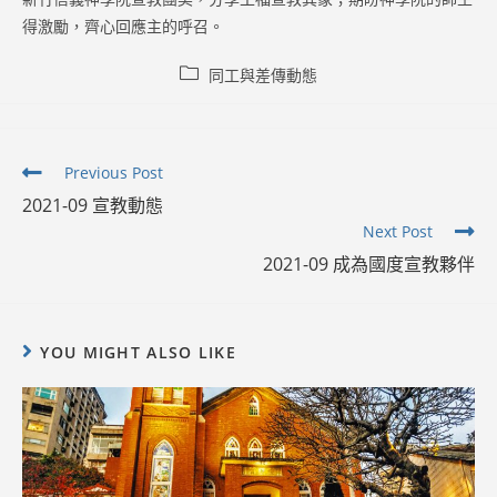
得激勵，齊心回應主的呼召。
Post
同工與差傳動態
category:
Read
Previous Post
more
2021-09 宣教動態
articles
Next Post
2021-09 成為國度宣教夥伴
YOU MIGHT ALSO LIKE