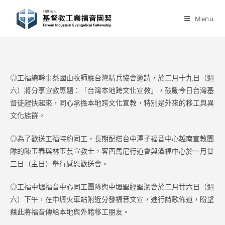
Skip
to
Menu
content
◎工福總幹事蔡國山牧師應台灣精兵協會邀請，於二月十九日（週
六）將分享宣教專題：「台灣本地跨文化宣教」，鼓勵今日台灣基
督徒趕快起來，同心承擔本地跨文化宣教，特別是外來的移工與異
文化族群。
◎為了歡送工福特約同工，長期配搭台中潭子福音中心越南宣教團
隊的陳玉春與林玉芸宣教士，客西馬尼行道會與潭福中心於一月廿
三日（主日）舉行感恩歡送會。
◎工福中壢福音中心同工團隊與中壢聖經聖潔會於二月廿六日（週
六）下午，在中壢火車站附近分發福音文宣，進行詩歌佈道，盼望
藉此將福音傳給本地與外籍移工朋友。