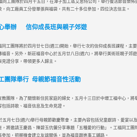
同工團隊於四月十五日，在潭子加工區艾思特公司，舉行復活節音樂佈
歌，向工廠員工分發單張與福袋，共有二十多位參加，四位決志信主。
心舉辦 信仰成長班與親子郊遊
福同工團隊將於四月廿七日(週三)開始，舉行七次的信仰成長班課程，主
傳福音。另外，新莊福音中心於五月廿八日(週六)，將舉行美術班親子郊
與見證分享，帶領更多人歸主。
工團隊舉行 母親節福音性活動
宣教團隊，為了關懷新住民家庭的婦女，五月十三日於中壢工福中心，將
容包括詩歌、福音信息及生命見證。
五月七日(週六)舉行母親節歡慶聚會，主要內容包括兒童獻詩、愛宴以
座，將邀請王慶昌、陳碧玉伉儷分享專題「五種愛的行動」。工福同工團
事參加，把握機會建立友誼關係，並為福音跟進事工鋪路。