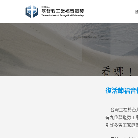
Skip
to
content
復活節福音
台灣工福於台北
有九位慕道勞工
引許多勞工家庭