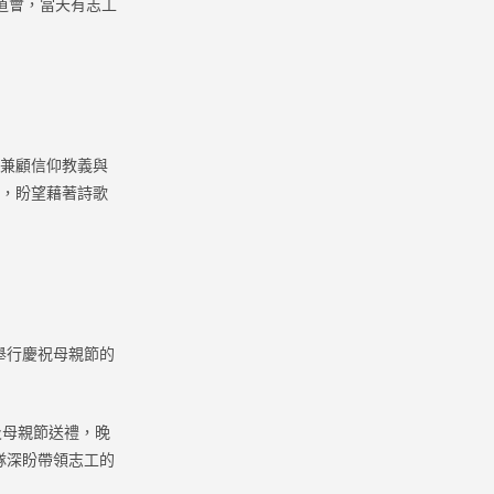
道會，當天有志工
要兼顧信仰教義與
遊，盼望藉著詩歌
舉行慶祝母親節的
及母親節送禮，晚
隊深盼帶領志工的