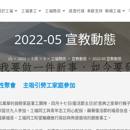
關於工福
工福事工
工福簡訊
感恩代禱
奉獻支持
聯絡工福
2022-05 宣教動態
>
2022
>
5 月
>
9
>
工福簡訊
>
宣教動態
>
2022-05 宣教動態
性聚會 主吸引勞工家庭參加
萬華的弱勢家庭事工團隊，四月十七日(復活節主日)於恩典之家舉行親
家庭廿九人參加。工福同工與青年志工同心配搭，藉著復活節的福音信息
渴慕福音。工福同工盼望繼續進行探訪與佈道栽培的跟進事工。