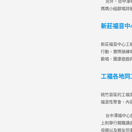
另外，台中潭福
媽媽小組獻唱詩
新莊福音中
新莊福音中心工
行動，實際操練
歡唱、團康遊戲
工福各地同
桃竹苗區的工福
福音性聚會，內
台中潭福中心於
上則舉行親職講
母親以及親友同