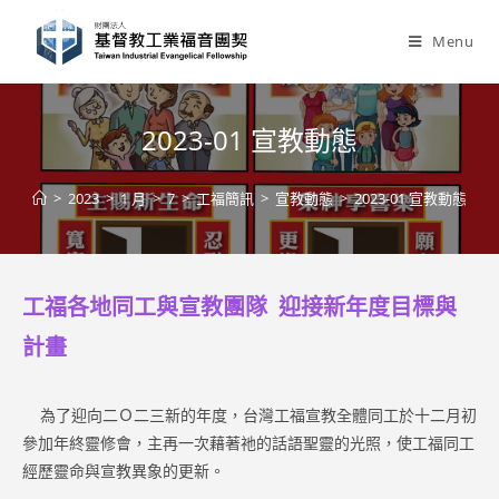
Skip
to
Menu
content
2023-01 宣教動態
>
2023
>
1 月
>
7
>
工福簡訊
>
宣教動態
>
2023-01 宣教動態
工福各地同工與宣教團隊 迎接新年度目標與
計畫
為了迎向二Ｏ二三新的年度，台灣工福宣教全體同工於十二月初
參加年終靈修會，主再一次藉著祂的話語聖靈的光照，使工福同工
經歷靈命與宣教異象的更新。