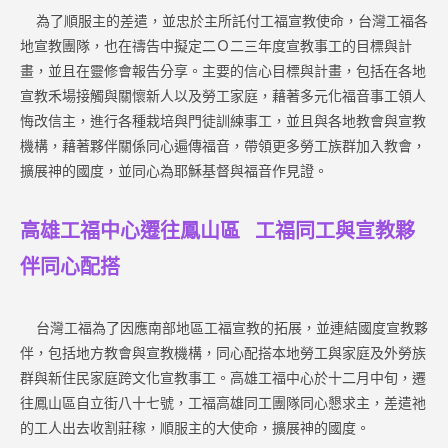
為了順服主的差遣，並忠於主所託付工福宣教使命，台灣工福各
地宣教團隊，也在禱告中擬定二Ｏ二三年度宣教事工的目標與計
畫，並且在靈修會報告分享。主要的信心目標與計畫，包括在各地
宣教禾場接觸與關懷新人以及勞工家庭，藉著多元化福音事工領人
悔改信主，進行各種栽培與門徒訓練事工，並且與各地教會與宣教
機構，藉著夥伴關係同心遍傳福音，帶領更多勞工族群加入教會，
擴展神的國度，並同心為耶穌基督與福音作見證。
高雄工福中心遷往鳳山區 工福同工與宣教夥
伴同心配搭
台灣工福為了因應南部地區工福宣教的拓展，並連結國度宣教夥
伴，包括地方教會與宣教機構，同心配搭本地勞工與家庭及外勞族
群與新住民家庭跨文化宣教事工。高雄工福中心於十二月中旬，遷
往鳳山區自立街八十七號，工福高雄同工團隊同心懇求主，差遣祂
的工人出去收割莊稼，順服主的大使命，擴展神的國度。