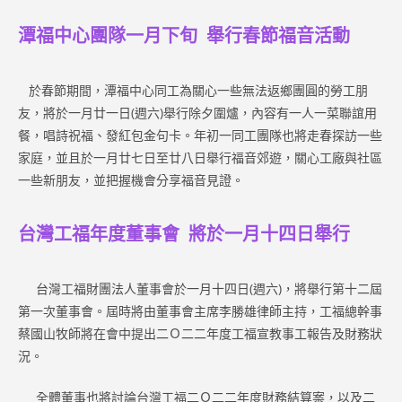
潭福中心團隊一月下旬 舉行春節福音活動
於春節期間，潭福中心同工為關心一些無法返鄉團圓的勞工朋
友，將於一月廿一日(週六)舉行除夕圍爐，內容有一人一菜聯誼用
餐，唱詩祝福、發紅包金句卡。年初一同工團隊也將走春探訪一些
家庭，並且於一月廿七日至廿八日舉行福音郊遊，關心工廠與社區
一些新朋友，並把握機會分享福音見證。
台灣工福年度董事會 將於一月十四日舉行
台灣工福財團法人董事會於一月十四日(週六)，將舉行第十二屆
第一次董事會。屆時將由董事會主席李勝雄律師主持，工福總幹事
蔡國山牧師將在會中提出二Ｏ二二年度工福宣教事工報告及財務狀
況。
全體董事也將討論台灣工福二Ｏ二二年度財務結算案，以及二