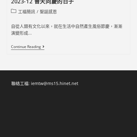
2023-12 普天同慶的日子
事
的
Post
工福簡訊
/
聖誕感恩
機
會
category:
自從人類有文化以來，就在生活中自然產生風俗節慶，漸漸
演變形成...
2023-
Continue Reading
12
普
天
同
慶
的
日
聯絡工福:
iemtw@ms15.hinet.net
子