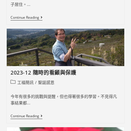
子居住。...
2023-
Continue Reading
12
恩
典
滿
滿
的
一
年
2023-12 隨時的看顧與保護
Post
工福簡訊
/
聖誕感恩
category:
今年有很多的挑戰與提醒，但也得著很多的學習。不見得凡
事結果都...
2023-
Continue Reading
12
隨
時