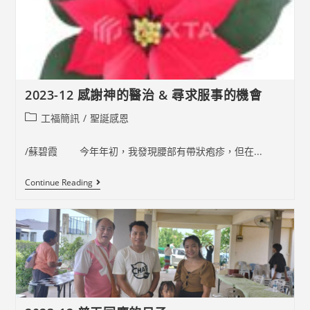
的
看
顧
與
保
護
2023-12 感謝神的醫治 & 尋求服事的機會
Post
工福簡訊
/
聖誕感恩
category:
/蘇碧霞 今年年初，我發現腰部有帶狀疱疹，但在...
2023-
Continue Reading
12
感
謝
神
的
醫
治
&
尋
求
服