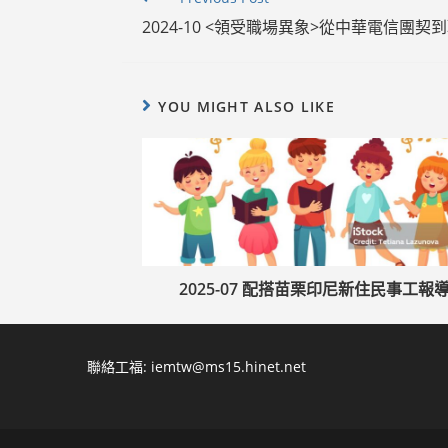
more
2024-10 <領受職場異象>從中華電信團
articles
YOU MIGHT ALSO LIKE
2025-07 配搭苗栗印尼新住民事工報
聯絡工福:
iemtw@ms15.hinet.net