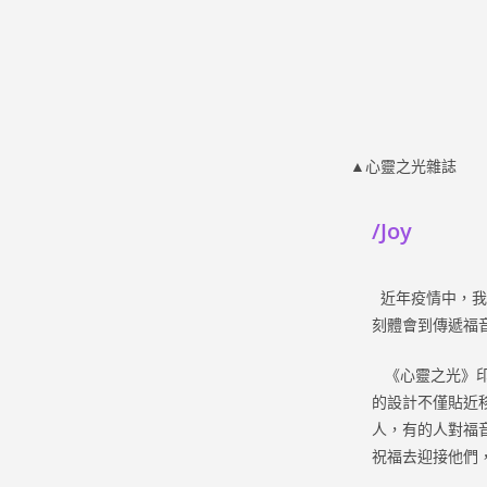
▲心靈之光雜誌
/Joy
近年疫情中，我
刻體會到傳遞福
《心靈之光》印
的設計不僅貼近
人，有的人對福
祝福去迎接他們