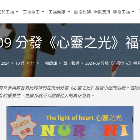
關於工福
工福事工
工福簡訊
感恩代禱
奉獻支持
聯絡工福
4-09 分發《心靈之光》
2024
>
10 月
>
11
>
工福簡訊
>
事工報導
>
2024-09 分發《心靈之光》福
有幸參與教會弟兄姊妹們在街頭分發《心靈之光》福音小冊的活動。這段
音的重要性，更讓我感受到關愛他人的真正意義。