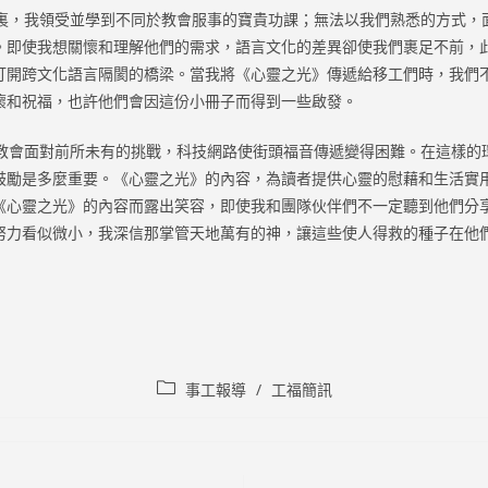
，我領受並學到不同於教會服事的寶貴功課；無法以我們熟悉的方式，
。即使我想關懷和理解他們的需求，語言文化的差異卻使我們裹足不前，
打開跨文化語言隔閡的橋梁。當我將《心靈之光》傳遞給移工們時，我們
懷和祝福，也許他們會因這份小冊子而得到一些啟發。
會面對前所未有的挑戰，科技網路使街頭福音傳遞變得困難。在這樣的
鼓勵是多麼重要。《心靈之光》的內容，為讀者提供心靈的慰藉和生活實
《心靈之光》的內容而露出笑容，即使我和團隊伙伴們不一定聽到他們分
努力看似微小，我深信那掌管天地萬有的神，讓這些使人得救的種子在他
Post
事工報導
/
工福簡訊
category: