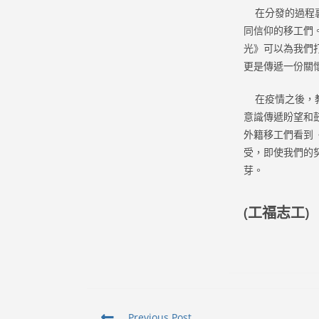
在分發的過程裏
同信仰的移工們
光》可以為我們
更是傳遞一份關
在疫情之後，教
意識傳遞盼望和
外籍移工們看到
受，即使我們的
芽。
(工福志工)
Read
Previous Post