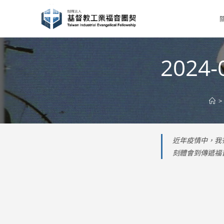
Skip
to
content
202
>
近年疫情中，我
刻體會到傳遞福