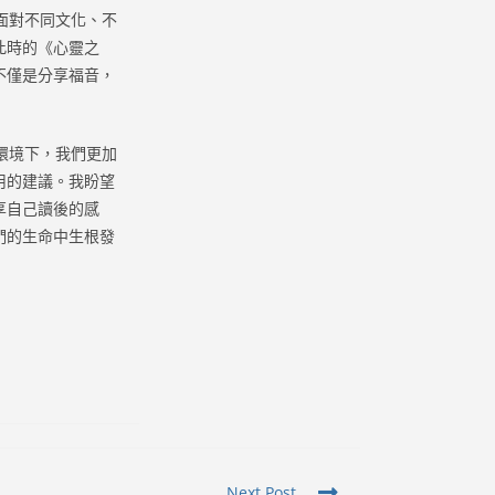
面對不同文化、不
此時的《心靈之
不僅是分享福音，
環境下，我們更加
用的建議。我盼望
享自己讀後的感
們的生命中生根發
Next Post