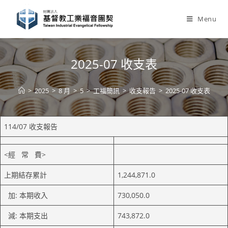
Skip
to
Menu
content
2025-07 收支表
>
2025
>
8 月
>
5
>
工福簡訊
>
收支報告
>
2025-07 收支表
114/07 收支報告
<經 常 費>
上期結存累計
1,244,871.0
加: 本期收入
730,050.0
減: 本期支出
743,872.0