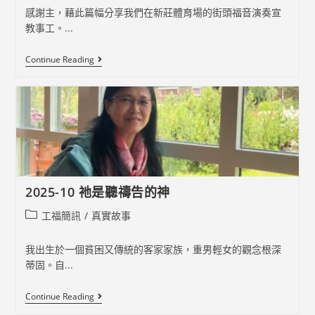
感謝主，藉此篇幅分享我們在新莊體育場的街頭福音演奏宣
教事工。...
2025-
Continue Reading
10
《新
莊
區
聯
合
福
音
出
擊》
同
2025-10 祂是聽禱告的神
心
配
Post
工福簡訊
/
真實故事
搭
宣
category:
教
我出生於一個貧困又傳統的客家家族，重男輕女的觀念根深
事
工
蒂固。自...
2025-
Continue Reading
10