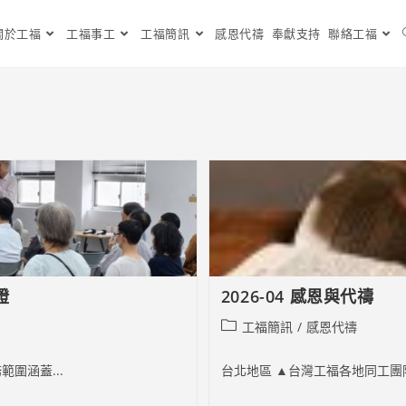
關於工福
工福事工
工福簡訊
感恩代禱
奉獻支持
聯絡工福
證
2026-04 感恩與代禱
Post
工福簡訊
/
感恩代禱
category:
圍涵蓋...
台北地區 ▲台灣工福各地同工團