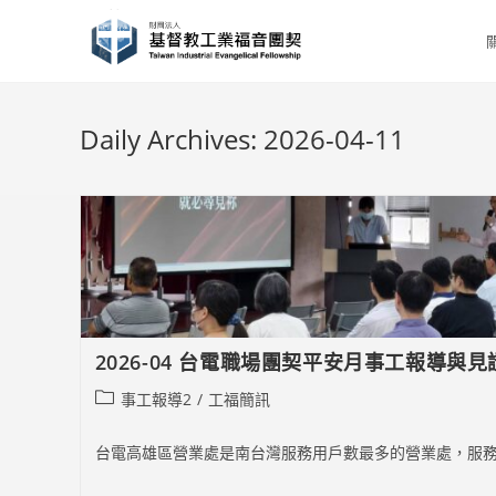
Skip
to
content
Daily Archives: 2026-04-11
2026-04 台電職場團契平安月事工報導與見
Post
事工報導2
/
工福簡訊
category:
台電高雄區營業處是南台灣服務用戶數最多的營業處，服務範