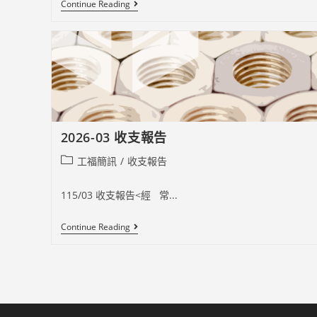
2026-
Continue Reading
04
台
電
職
場
團
契
平
安
月
事
2026-03 收支報告
工
報
Post
工福簡訊
/
收支報告
導
與
category:
見
115/03 收支報告<經 常...
證
2026-
Continue Reading
03
收
支
報
告