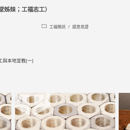
堂姊妹；工福志工）
Post
工福簡訊
/
感恩見證
category:
工與本地宣教(一)