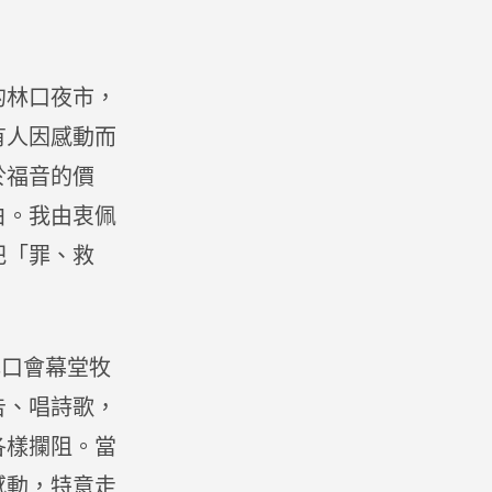
的林口夜市，
有人因感動而
於福音的價
白。我由衷佩
把「罪、救
口會幕堂牧
告、唱詩歌，
各樣攔阻。當
感動，特意走