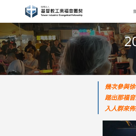
Skip
to
content
2
幾次參與徐
踏出那福音
入人群來佈