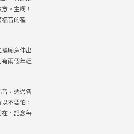
致意。主啊！
灌福音的種
工福願意伸出
到有兩個年輕
福音，透過各
所以不要怕，
同在，記念每