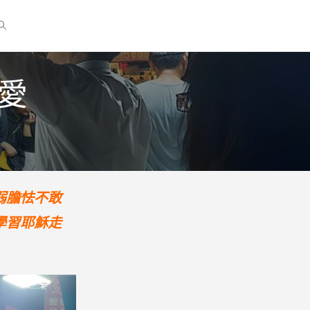
遞愛
弱膽怯不敢
學習耶穌走