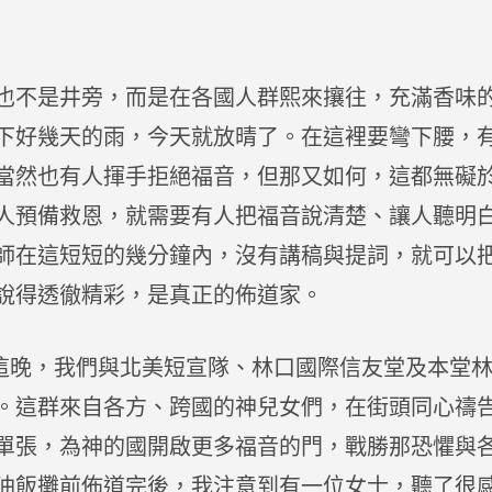
也不是井旁，而是在各國人群熙來攘往，充滿香味
下好幾天的雨，今天就放晴了。在這裡要彎下腰，
當然也有人揮手拒絕福音，但那又如何，這都無礙
人預備救恩，就需要有人把福音說清楚、讓人聽明
師在這短短的幾分鐘內，沒有講稿與提詞，就可以
說得透徹精彩，是真正的佈道家。
晚，我們與北美短宣隊、林口國際信友堂及本堂林
。這群來自各方、跨國的神兒女們，在街頭同心禱
單張，為神的國開啟更多福音的門，戰勝那恐懼與
油飯攤前佈道完後，我注意到有一位女士，聽了很