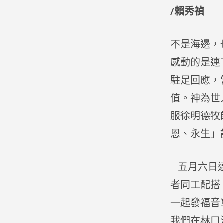
/賴秀禎
不是海邊，
感動的是連
駐足回應，
值。神為世
服徐明德牧
恩、永生」
五月六日這
者同工配搭
一起發福音
我們在林口