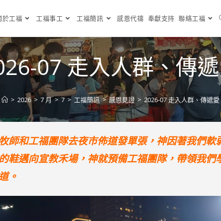
關於工福
工福事工
工福簡訊
感恩代禱
奉獻支持
聯絡工福
026-07 走入人群、傳
>
2026
>
7 月
>
7
>
工福簡訊
>
感恩見證
>
2026-07 走入人群、傳遞愛
牧師和工福團隊去夜市佈道發單張，神因著我們軟
的鞋邁向宣教禾場，神就預備工福團隊，帶領我們
道。