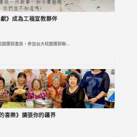
的奉獻》成為工福宣教夥伴
園團契書房，參加台大校園團契聯...
團隊的喜樂》擴張你的疆界