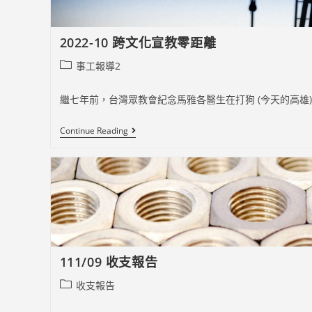
2022-10 跨文化宣教零距離
Post
事工報導2
category:
繼七年前，台灣眾教會紀念馬雅各醫生在打狗 (今天的高雄) 上
2022-
Continue Reading
10
跨
文
化
宣
教
零
距
離
111/09 收支報告
Post
收支報告
category: