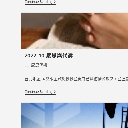
2022-
Continue Reading
10
恩
典
之
家
兒
少
青
年
事
工
2022-10 感恩與代禱
Post
感恩代禱
category:
台北地區 ▲懇求主施恩憐憫並保守台灣疫情的趨勢，並且帶領
2022-
Continue Reading
10
感
恩
與
代
禱