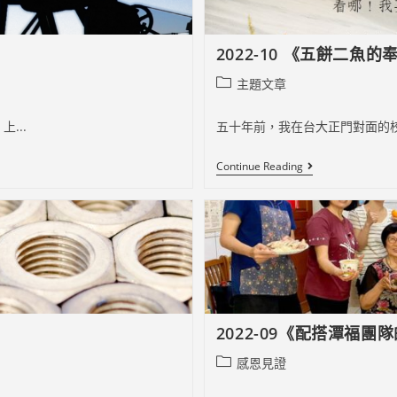
父
2022-10 《五餅二魚
Post
主題文章
category:
...
五十年前，我在台大正門對面的校
2022-
Continue Reading
10
《五
餅
二
魚
的
奉
獻》
成
為
工
2022-09《配搭潭福
福
宣
Post
感恩見證
教
夥
category:
伴