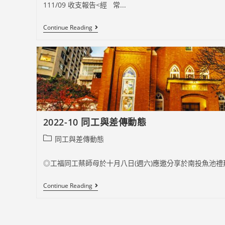
111/09 收支報告<經 常...
111/09
Continue Reading
收
支
報
告
2022-10 同工與差傳動態
Post
同工與差傳動態
category:
◎工福同工蔡師母於十月八日(週六)應邀分享於南投魚池禮拜堂
2022-
Continue Reading
10
同
工
與