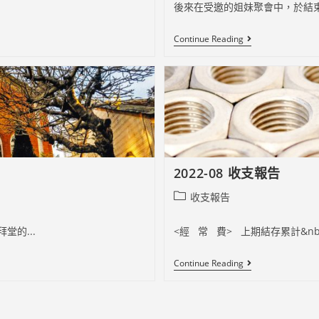
後來在受邀的姐妹聚會中，於結束
2022-
Continue Reading
09《配
搭
潭
福
團
隊
的
喜
樂》
擴
張
2022-08 收支報告
你
的
Post
收支報告
疆
界
category:
的...
<經 常 費> 上期結存累計&nbs.
2022-
Continue Reading
08
收
支
報