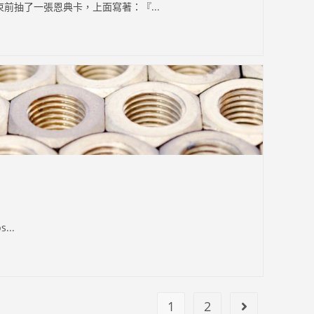
前抽了一張恩典卡，上面寫著：『...
..
1
2
Go to the next 