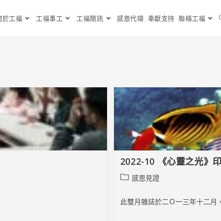
關於工福
工福事工
工福簡訊
感恩代禱
奉獻支持
聯絡工福
2022-10 《心靈之光
Post
感恩見證
category:
此雙月雜誌於二Ｏ一三年十二月，