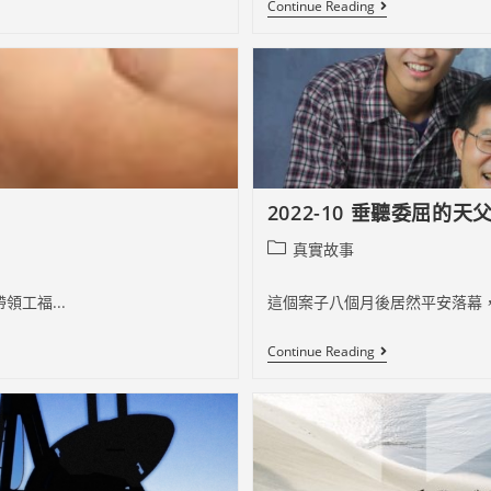
2022-
Continue Reading
10
《心
靈
之
光》
印
尼
文
福
音
雜
2022-10 垂聽委屈的天
誌
Post
真實故事
category:
工福...
這個案子八個月後居然平安落幕，
2022-
Continue Reading
10
垂
聽
委
屈
的
天